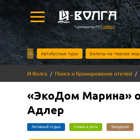
Туроператор РТО
008863
Автобусные туры
Билеты на Черное мор
И-Волга
Поиск и бронирование отелей
«ЭкоДом Марина» о
Адлер
Активный отдых
Семья и дети
Экскурсии