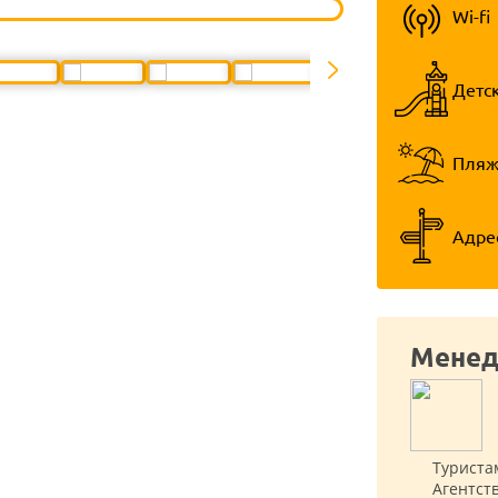
Wi-fi
Детс
Пля
Адре
Менед
Туриста
Агентст