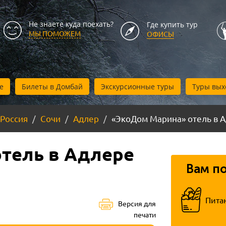
Не знаете куда поехать?
Где купить тур
МЫ ПОМОЖЕМ
ОФИСЫ
е
Билеты в Домбай
Экскурсионные туры
Туры вых
Россия
Сочи
Адлер
«ЭкоДом Марина» отель в 
тель в Адлере
Вам п
Пита
Версия для
печати