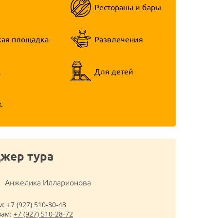
Рестораны и бары
кая площадка
Развлечения
ж
Для детей
с
жер тура
Анжелика Илларионова
м:
+7 (927) 510-30-43
вам:
+7 (927) 510-28-72