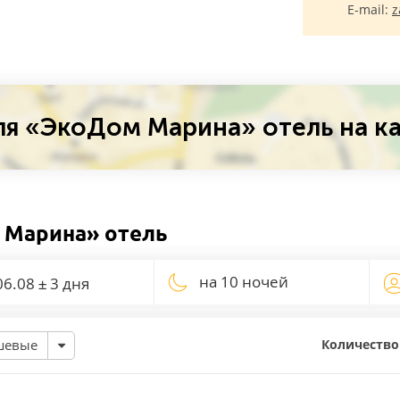
E-mail:
z
я «ЭкоДом Марина» отель на к
 Марина» отель
на 10 ночей
Количество
шевые