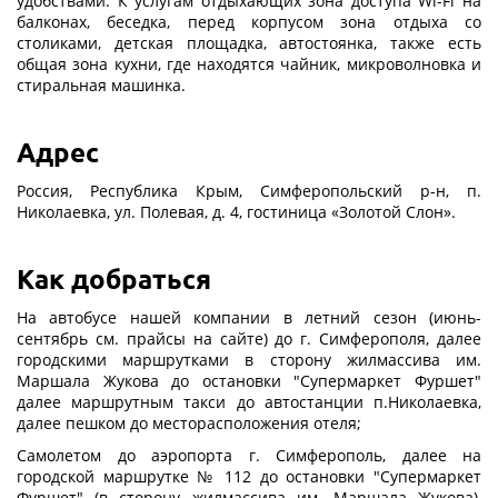
удобствами. К услугам отдыхающих зона доступа Wi-Fi на
балконах, беседка, перед корпусом зона отдыха со
столиками, детская площадка, автостоянка, также есть
общая зона кухни, где находятся чайник, микроволновка и
стиральная машинка.
Адрес
Россия, Республика Крым, Симферопольский р-н, п.
Николаевка, ул. Полевая, д. 4, гостиница «Золотой Слон».
Как добраться
На автобусе нашей компании в летний сезон (июнь-
сентябрь см. прайсы на сайте) до г. Симферополя, далее
городскими маршрутками в сторону жилмассива им.
Маршала Жукова до остановки "Супермаркет Фуршет"
далее маршрутным такси до автостанции п.Николаевка,
далее пешком до месторасположения отеля;
Самолетом до аэропорта г. Симферополь, далее на
городской маршрутке № 112 до остановки "Супермаркет
Фуршет" (в сторону жилмассива им. Маршала Жукова),