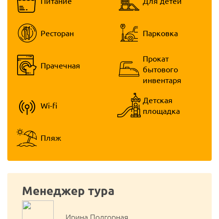
Питание
Для детей
Ресторан
Парковка
Прокат
Прачечная
бытового
инвентаря
Детская
Wi-fi
площадка
Пляж
Менеджер тура
Ирина Подгорная