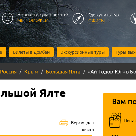
Не знаете куда поехать?
Где купить тур
МЫ ПОМОЖЕМ
ОФИСЫ
е
Билеты в Домбай
Экскурсионные туры
Туры вых
Россия
Крым
Большая Ялта
«Ай-Тодор-Юг» в Б
ольшой Ялте
Вам п
Пита
Версия для
печати