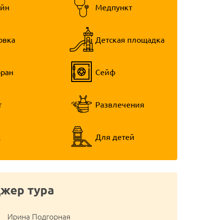
ейн
Медпункт
овка
Детская площадка
оран
Сейф
т
Развлечения
ж
Для детей
жер тура
Ирина Подгорная