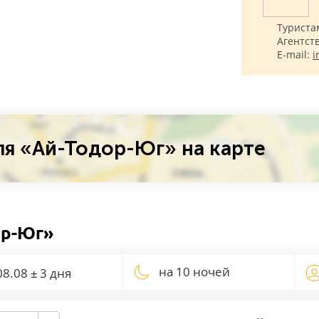
Туриста
Агентст
E-mail:
i
я «Ай-Тодор-Юг» на карте
ор-Юг»
на 10 ночей