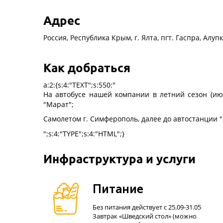
Адрес
Россия, Республика Крым, г. Ялта, пгт. Гаспра, Алу
Как добраться
a:2:{s:4:"TEXT";s:550:"
На автобусе нашей компании в летний сезон (ию
"Марат";
Самолетом г. Cимферополь, далее до автостанции "
";s:4:"TYPE";s:4:"HTML";}
Инфраструктура и услуги
Питание
Без питания действует с 25.09-31.05
Завтрак «Шведский стол» (можно