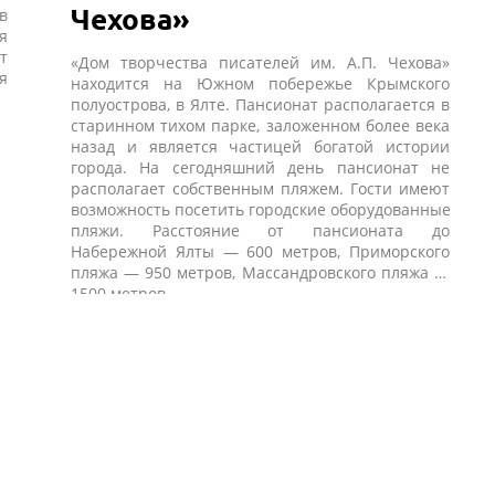
Чехова»
в
я
т
«Дом творчества писателей им. А.П. Чехова»
я
находится на Южном побережье Крымского
полуострова, в Ялте. Пансионат располагается в
старинном тихом парке, заложенном более века
назад и является частицей богатой истории
города. На сегодняшний день пансионат не
располагает собственным пляжем. Гости имеют
возможность посетить городские оборудованные
пляжи. Расстояние от пансионата до
Набережной Ялты — 600 метров, Приморского
пляжа — 950 метров, Массандровского пляжа —
1500 метров.