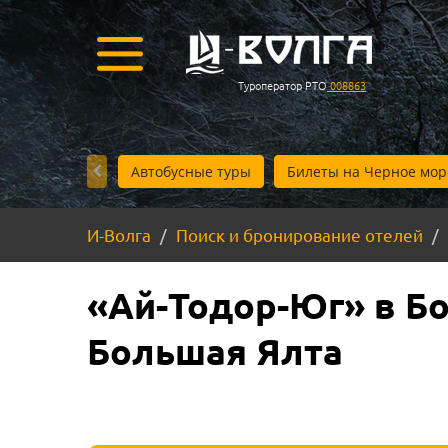
Туроператор РТО
008863
Автобусные туры
Билеты на Черное мор
И-Волга
Поиск и бронирование отелей
«Ай-Тодор-Юг» в Б
Большая Ялта