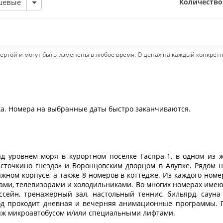
Количество
шевые
ертой и могут быть изменены в любое время. О ценах на каждый конкрет
ка. Номера на выбранные даты быстро заканчиваются.
д уровнем моря в курортном поселке Гаспра-1, в одном из
точкино гнездо» и Воронцовским дворцом в Алупке. Рядом н
жном корпусе, а также 8 номеров в коттедже. Из каждого ном
ами, телевизорами и холодильниками. Во многих номерах име
ассейн, тренажерный зал, настольный теннис, бильярд, сауна
риод проходит дневная и вечерняя анимационные программы. 
ляж микроавтобусом и/или специальными лифтами.