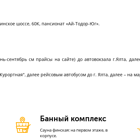
пкинское шоссе, 60К, пансионат «Ай-Тодор-Юг».
нь-сентябрь см прайсы
на
сайте) до автовокзала г.Ялта, да
Курортная", далее
рейсовым автобусом до г. Ялта, далее – на м
Банный комплекс
Сауна финская: на первом этаже, в
корпусе.