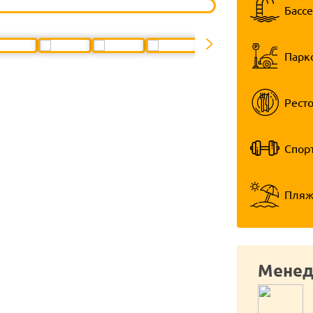
Басс
Парк
Рест
Спор
Пля
Менед