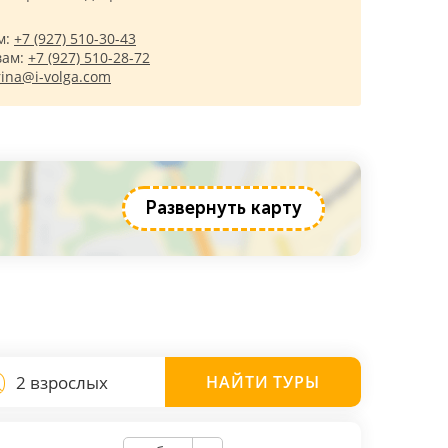
м:
+7 (927) 510-30-43
вам:
+7 (927) 510-28-72
rina@i-volga.com
Развернуть карту
2 взрослых
НАЙТИ
ТУРЫ