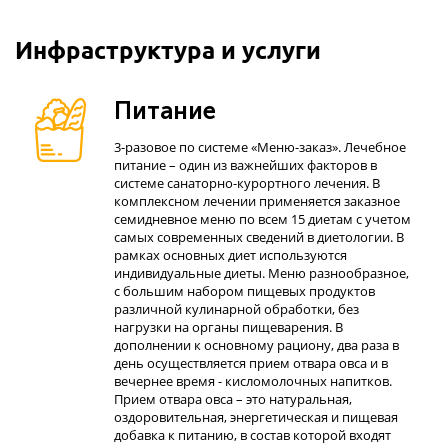
Инфраструктура и услуги
Питание
3-разовое по системе «Меню-заказ». Лечебное
питание – один из важнейших факторов в
системе санаторно-курортного лечения. В
комплексном лечении применяется заказное
семидневное меню по всем 15 диетам с учетом
самых современных сведений в диетологии. В
рамках основных диет используются
индивидуальные диеты. Меню разнообразное,
с большим набором пищевых продуктов
различной кулинарной обработки, без
нагрузки на органы пищеварения. В
дополнении к основному рациону, два раза в
день осуществляется прием отвара овса и в
вечернее время - кисломолочных напитков.
Прием отвара овса – это натуральная,
оздоровительная, энергетическая и пищевая
добавка к питанию, в состав которой входят