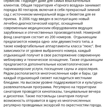
сервисом. Подойдет даже для самых взыскательных
клиентов. Общая территория «Горного воздуха» занимает
порядка 80 гектаров, включая в себя прекрасный зимний
сад с источником минеральной воды и бюветом для ее
приема. В 2006 году введен в эксплуатацию новый
лечебно-диагностический корпус, оснащенный
современным медицинским оборудованием ведущих
зарубежных и отечественных производителей. Номерной
фонд санатория состоит из 200 номеров. Отдыхающим
предлагаются номера одно- или двухместного типа, а
также комфортабельные аппартаменты класса “люкс”. Вне
зависимости от уровня выбранного номера, каждый
отдыхающий получит в свое распоряжение современную
меблировку и техническое оснащение. Также отдыхающим
предлагаются дополнительные косметологические и
парикмахерские услуги, посещение сауны и аэрослярия.
Рядом располагаются многочисленные кафе и бары, где
каждый отдыхающий сможет насладиться местными
блюдами. На высоком уровне поддерживается и культурно-
развлекательная программа. Регулярно на территории
санатория проводятся кинопоказы, танцевальные вечера
и дискотеки. Также постояльцы санатория получат
возможность отправится в одну из многочисленных
регулярно проводимых экскурсий по окрестностям города,