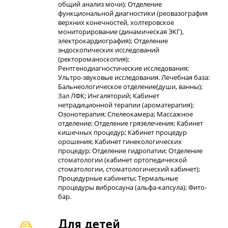
общий анализ мочи); Отделение
функциональной диагностики (реовазография
верхних конечностей, холтеровское
мониторирование (динамическая ЭКГ),
электрокардиография); Отделение
эндоскопических исследований
(ректороманоскопия);
Рентгенодиагностические исследования;
Ультро-звуковые исследования. Лечебная база:
Бальнеологическое отделение(души, ванны);
Зал ЛФК; Ингаляторий; Кабинет
нетрадиционной терапии (ароматерапия);
Озонотерапия; Спелеокамера; Массажное
отделение; Отделение грязелечения; Кабинет
кишечных процедур; Кабинет процедур
орошения; Кабинет гинекологических
процедур; Отделение гидропатии; Отделение
стоматологии (кабинет ортопедической
стоматологии, стоматологический кабинет);
Процедурные кабинеты; Термальные
процедуры вибросауна (альфа-капсула); Фито-
бар.
Для детей