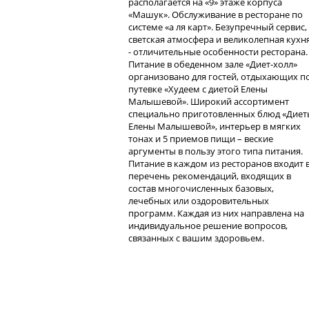
располагается на «9» этаже корпуса
«Машук». Обслуживание в ресторане по
системе «а ля карт». Безупречный сервис,
светская атмосфера и великолепная кухн
- отличительные особенности ресторана.
Питание в обеденном зале «Диет-холл»
организовано для гостей, отдыхающих п
путевке «Худеем с диетой Елены
Малышевой». Широкий ассортимент
специально приготовленных блюд «Диет
Елены Малышевой», интерьер в мягких
тонах и 5 приемов пищи – веские
аргументы в пользу этого типа питания.
Питание в каждом из ресторанов входит 
перечень рекомендаций, входящих в
состав многочисленных базовых,
лечебных или оздоровительных
программ. Каждая из них направлена на
индивидуальное решение вопросов,
связанных с вашим здоровьем.