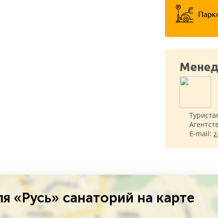
Парк
Менед
Туриста
Агентст
E-mail:
z
я «Русь» санаторий на карте