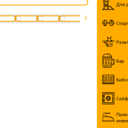
Для 
Спор
Разв
Бар
Библ
Сейф
Прок
инве