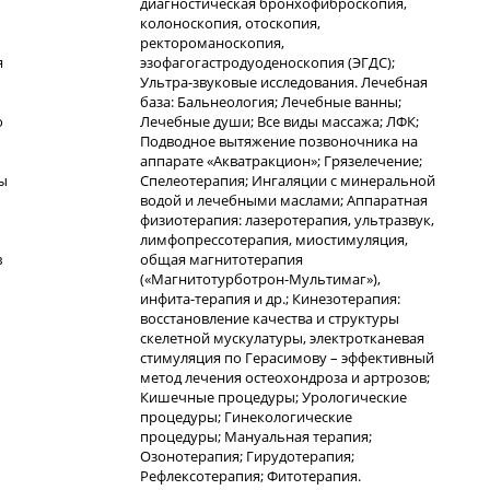
диагностическая бронхофиброскопия,
колоноскопия, отоскопия,
ректороманоскопия,
я
эзофагогастродуоденоскопия (ЭГДС);
Ультра-звуковые исследования. Лечебная
база: Бальнеология; Лечебные ванны;
о
Лечебные души; Все виды массажа; ЛФК;
Подводное вытяжение позвоночника на
аппарате «Акватракцион»; Грязелечение;
ы
Спелеотерапия; Ингаляции с минеральной
водой и лечебными маслами; Аппаратная
физиотерапия: лазеротерапия, ультразвук,
лимфопрессотерапия, миостимуляция,
в
общая магнитотерапия
(«Магнитотурботрон-Мультимаг»),
инфита-терапия и др.; Кинезотерапия:
восстановление качества и структуры
скелетной мускулатуры, электротканевая
стимуляция по Герасимову – эффективный
метод лечения остеохондроза и артрозов;
Кишечные процедуры; Урологические
процедуры; Гинекологические
процедуры; Мануальная терапия;
Озонотерапия; Гирудотерапия;
Рефлексотерапия; Фитотерапия.