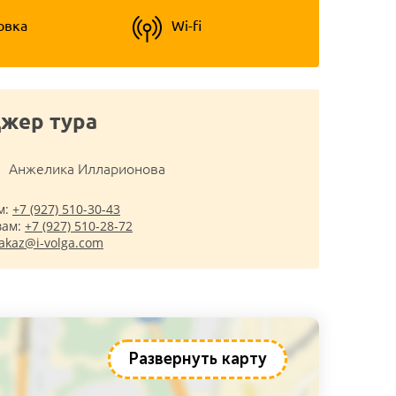
овка
Wi-fi
жер тура
Анжелика Илларионова
м:
+7 (927) 510-30-43
вам:
+7 (927) 510-28-72
akaz@i-volga.com
Развернуть карту