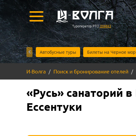
Туроператор РТО
008863
Автобусные туры
Билеты на Черное мор
И-Волга
Поиск и бронирование отелей
«Русь» санаторий в
Ессентуки