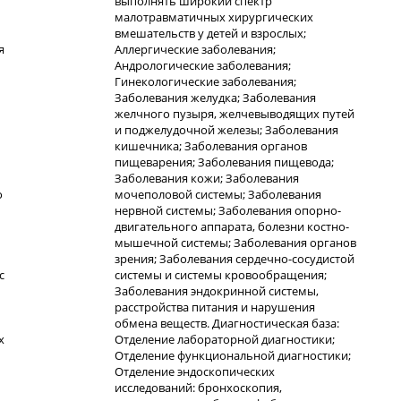
выполнять широкий спектр
малотравматичных хирургических
вмешательств у детей и взрослых;
я
Аллергические заболевания;
Андрологические заболевания;
Гинекологические заболевания;
Заболевания желудка; Заболевания
желчного пузыря, желчевыводящих путей
и поджелудочной железы; Заболевания
кишечника; Заболевания органов
пищеварения; Заболевания пищевода;
Заболевания кожи; Заболевания
о
мочеполовой системы; Заболевания
нервной системы; Заболевания опорно-
двигательного аппарата, болезни костно-
мышечной системы; Заболевания органов
зрения; Заболевания сердечно-сосудистой
с
системы и системы кровообращения;
Заболевания эндокринной системы,
расстройства питания и нарушения
обмена веществ. Диагностическая база:
х
Отделение лабораторной диагностики;
Отделение функциональной диагностики;
Отделение эндоскопических
исследований: бронхоскопия,