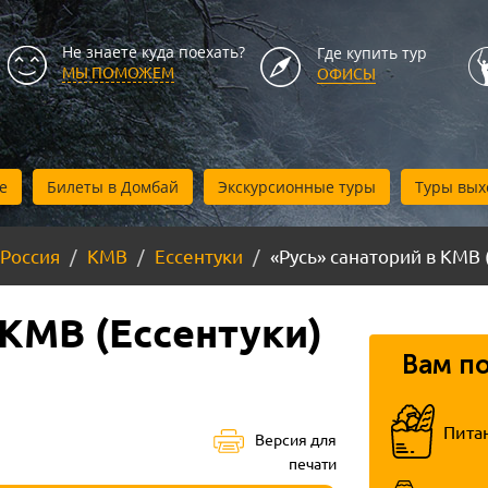
Не знаете куда поехать?
Где купить тур
МЫ ПОМОЖЕМ
ОФИСЫ
е
Билеты в Домбай
Экскурсионные туры
Туры вых
Россия
КМВ
Ессентуки
«Русь» санаторий в КМВ 
 КМВ (Ессентуки)
Вам п
Пита
Версия для
печати