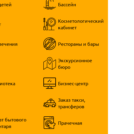
детей
Бассейн
Косметологический
т
кабинет
лечения
Рестораны и бары
Экскурсионное
бюро
иотека
Бизнес-центр
Заказ такси,
трансферов
ат бытового
Прачечная
нтаря