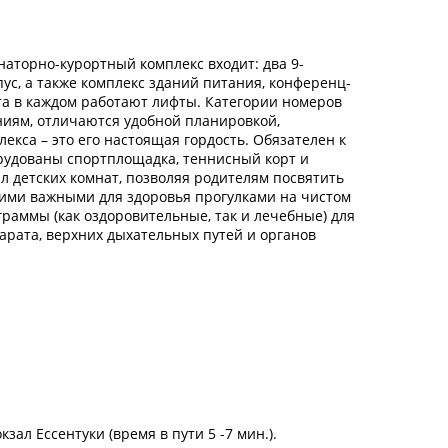
анаторно-курортный комплекс входит: два 9-
с, а также комплекс зданий питания, конференц-
та в каждом работают лифты. Категории номеров
ниям, отличаются удобной планировкой,
са – это его настоящая гордость. Обязателен к
орудованы спортплощадка, теннисный корт и
л детских комнат, позволяя родителям посвятить
кими важными для здоровья прогулками на чистом
раммы (как оздоровительные, так и лечебные) для
арата, верхних дыхательных путей и органов
зал Ессентуки (время в пути 5 -7 мин.).