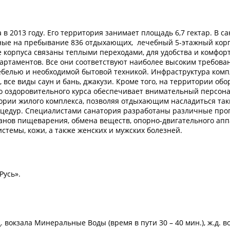
 в 2013 году. Его территория занимает площадь 6,7 гектар. В с
ные на пребывание 836 отдыхающих, лечебный 5-этажный корпу
е корпуса связаны теплыми переходами, для удобства и комфор
артаментов. Все они соответствуют наиболее высоким требова
елью и необходимой бытовой техникой. Инфраструктура комплек
 все виды саун и бань, джакузи. Кроме того, на территории об
о оздоровительного курса обеспечивает внимательный персона
тории жилого комплекса, позволяя отдыхающим насладиться та
оцедур. Специалистами санатория разработаны различные прог
анов пищеварения, обмена веществ, опорно-двигательного апп
стемы, кожи, а также женских и мужских болезней.
Русь».
 вокзала Минеральные Воды (время в пути 30 – 40 мин.), ж.д. вок