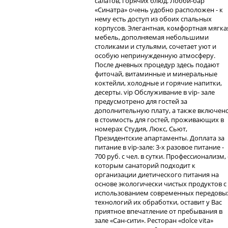
салатов, горячих блюд. Лобби-бар
«Синатра» очень удобно расположен - к
нему есть доступ из обоих спальных
корпусов. Элегантная, комфортная мягка
мебель, дополняемая небольшими
столиками и стульями, сочетает уют и
особую непринужденную атмосферу.
После дневных процедур здесь подают
фиточай, витаминные и минеральные
коктейли, холодные и горячие напитки,
десерты. vip Обслуживание в vip- зале
предусмотрено для гостей за
дополнительную плату, а также включен
в стоимость для гостей, проживающих в
номерах Студия, Люкс, Сьют,
Президентские апартаменты. Доплата за
питание в vip-зале: 3-х разовое питание -
700 руб. с чел. в сутки. Профессионализм, 
которым санаторий подходит к
организации диетического питания на
основе экологически чистых продуктов с
использованием современных передовы
технологий их обработки, оставит у Вас
приятное впечатление от пребывания в
зале «Сан-сити». Ресторан «dolce vita»