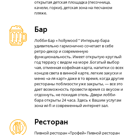
открытая детская площадка (песочница,
качели, горки), детская зона на песчаном
пляже.
Бар
Лобби-Бар « hollywood “ Интерьер бара
удивительно гармонично сочетает в себе
ретро-декор и современную
функциональность. Имеет открытую круглый
год террасу с видом на море .Богатый выбор
чая, отменная кофейная карта, напитки со всех
концов света в винной карте, легкие закуски и
меню «а-ля карт» даже в то время, когда другие
рестораны поблизости уже закрыты, — все это
дает возможность провести время со вкусом и
отдохнуть, не покидая отель. Двери лобби-
бара открыты 24 часа. Здесь к Вашим услугам
зона wi-fi и современный интернет-зал.
Ресторан
Пивной ресторан «Трофей» Пивной ресторан