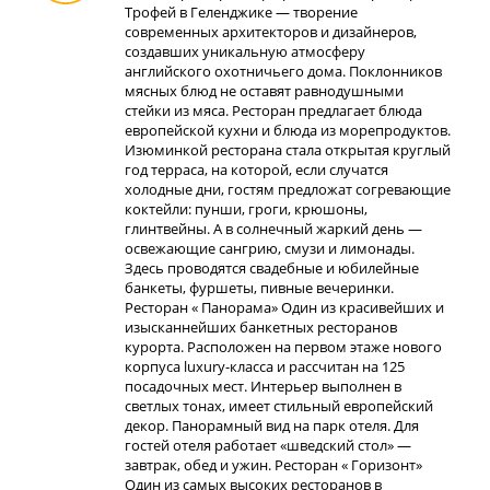
Трофей в Геленджике — творение
современных архитекторов и дизайнеров,
создавших уникальную атмосферу
английского охотничьего дома. Поклонников
мясных блюд не оставят равнодушными
стейки из мяса. Ресторан предлагает блюда
европейской кухни и блюда из морепродуктов.
Изюминкой ресторана стала открытая круглый
год терраса, на которой, если случатся
холодные дни, гостям предложат согревающие
коктейли: пунши, гроги, крюшоны,
глинтвейны. А в солнечный жаркий день —
освежающие сангрию, смузи и лимонады.
Здесь проводятся свадебные и юбилейные
банкеты, фуршеты, пивные вечеринки.
Ресторан « Панорама» Один из красивейших и
изысканнейших банкетных ресторанов
курорта. Расположен на первом этаже нового
корпуса luxury-класса и рассчитан на 125
посадочных мест. Интерьер выполнен в
светлых тонах, имеет стильный европейский
декор. Панорамный вид на парк отеля. Для
гостей отеля работает «шведский стол» —
завтрак, обед и ужин. Ресторан « Горизонт»
Один из самых высоких ресторанов в