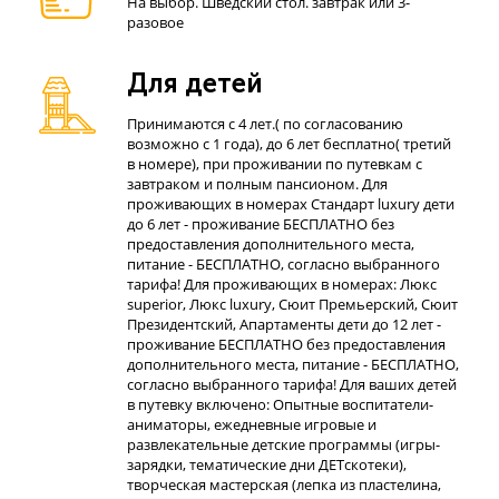
На выбор. Шведский стол. завтрак или 3-
разовое
Для детей
Принимаются с 4 лет.( по согласованию
возможно с 1 года), до 6 лет бесплатно( третий
в номере), при проживании по путевкам с
завтраком и полным пансионом. Для
проживающих в номерах Стандарт luxury дети
до 6 лет - проживание БЕСПЛАТНО без
предоставления дополнительного места,
питание - БЕСПЛАТНО, согласно выбранного
тарифа! Для проживающих в номерах: Люкс
superior, Люкс luxury, Сюит Премьерский, Сюит
Президентский, Апартаменты дети до 12 лет -
проживание БЕСПЛАТНО без предоставления
дополнительного места, питание - БЕСПЛАТНО,
согласно выбранного тарифа! Для ваших детей
в путевку включено: Опытные воспитатели-
аниматоры, ежедневные игровые и
развлекательные детские программы (игры-
зарядки, тематические дни ДЕТскотеки),
творческая мастерская (лепка из пластелина,