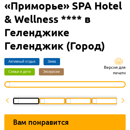
«Приморье» SPA Hotel
& Wellness **** в
Геленджике
Геленджик (Город)
Активный отдых
Зима
Версия для
Семья и дети
Экскурсии
печати
Вам понравится