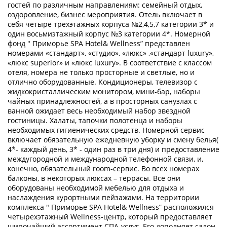
гостей по различным направлениям: семейный отдых,
оздоровление, бизнес мероприятия. Отель включает в
себя четыре трехэтажных корпуса №2,4,5,7 категории 3* и
один восьмиэтажный корпус №3 категории 4*. Номерной
фонд " Приморье SPA Hotel& Wellness” представлен
номерами «стандарт», «студио», «люкс» ,«стандарт luxury»,
«люкс superior» и «люкс luxury». В соответствие с классом
отеля, номера не только просторные и светлые, но и
отлично оборудованные. Кондиционеры, телевизор с
жидкокристаллическим монитором, мини-бар, наборы
чайных принадлежностей, а в просторных санузлах с
ванной ожидает весь необходимый набор звездной
гостиницы. Халаты, тапочки полотенца и наборы
необходимых гигиенических средств. Номерной сервис
включает обязательную ежедневную уборку и смену белья(
4*- каждый день, 3* - один раз в три дня) и предоставление
междугородной и международной телефонной связи, и,
конечно, обязательный room-сервис. Во всех номерах
балконы, в некоторых люксах – террасы. Все они
оборудованы необходимой мебелью для отдыха и
наслаждения курортными пейзажами. На территории
комплекса " Приморье SPA Hotel& Wellness” расположился
четырехэтажный Wellness-центр, который предоставляет
широчайший ассортимент СПА-услуг. Его дополняет салон