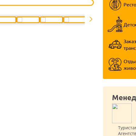
Рест
Детс
Заказ
тран
Отды
живо
Менед
Туриста
Агентст