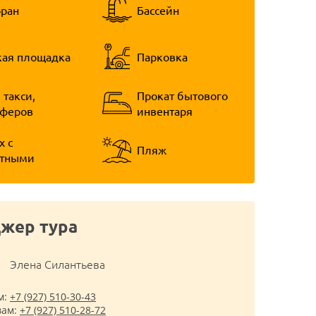
оран
Бассейн
кая площадка
Парковка
 такси,
Прокат бытового
сферов
инвентаря
х с
Пляж
тными
жер тура
Элена Cилантьева
м:
+7 (927) 510-30-43
вам:
+7 (927) 510-28-72