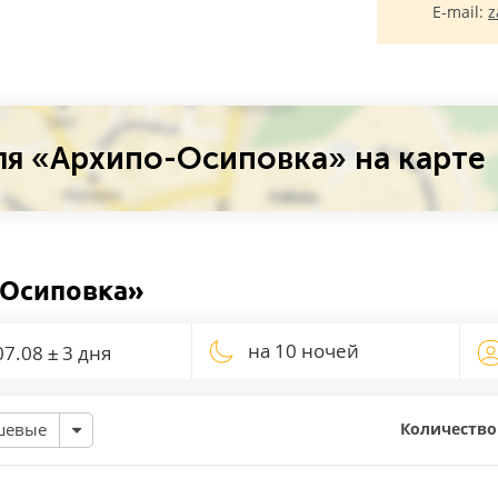
E-mail:
z
я «Архипо-Осиповка» на карте
-Осиповка»
на 10 ночей
Количество
шевые