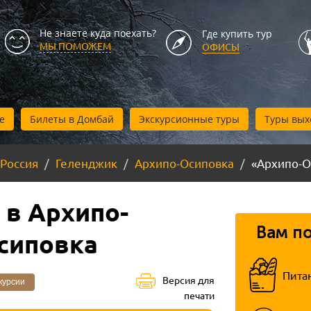
Не знаете куда поехать?
Где купить тур
МЫ ПОМОЖЕМ
ОФИСЫ
е
Билеты в Домбай
Экскурсионные туры
Туры вых
Россия
Геленджик
Архипо-Осиповка
«Архипо-О
 в Архипо-
Вам п
сиповка
Пита
Версия для
курсии
печати