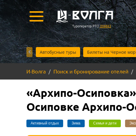
Туроператор РТО
008863
Автобусные туры
Билеты на Черное мор
И-Волга
Поиск и бронирование отелей
«Архипо-Осиповка»
Осиповке Архипо-О
Активный отдых
Зима
Семья и дети
Экс