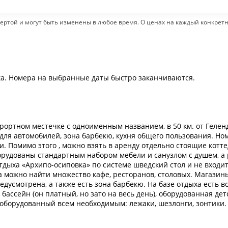
ертой и могут быть изменены в любое время. О ценах на каждый конкрет
ка. Номера на выбранные даты быстро заканчиваются.
ртном местечке с одноименным названием, в 50 км. от Геленд
для автомобилей, зона барбекю, кухня общего пользования. Ном
и. Помимо этого , можно взять в аренду отдельно стоящие кот
борудованы стандартным набором мебели и санузлом с душем, а
дыха «Архипо-осиповка» по системе шведский стол и не входит 
а можно найти множество кафе, ресторанов, столовых. Магазин
едусмотрена, а также есть зона барбекю. На базе отдыха есть 
бассейн (он платный, но зато на весь день), оборудованная де
оборудованный всем необходимым: лежаки, шезлонги, зонтики.