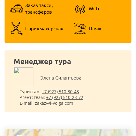
Заказ такси,
Wi-fi
трансферов
Парикмахерская
Пляж
Менеджер тура
Элена Cилантьева
Туристам:
+7 (927) 510-30-43
Агентствам:
+7 (927) 510-28-72
E-mail:
zakaz@i-volga.com