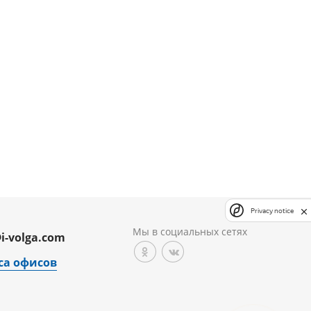
Privacy notice
Мы в социальных сетях
i-volga.com
са офисов