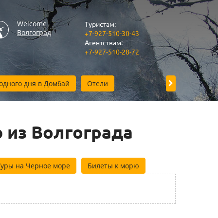
Welcome
Туристам:
Волгоград
+7-927-510-30-43
Агентствам:
+7-927-510-28-72
одного дня в Домбай
Отели
Прием в Волг
 из Волгограда
Туры на Черное море
Билеты к морю