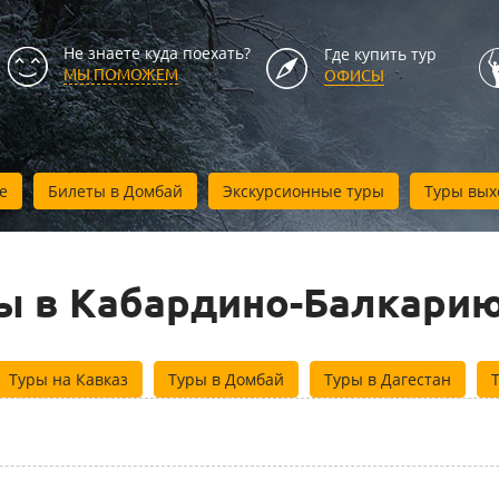
Не знаете куда поехать?
Где купить тур
МЫ ПОМОЖЕМ
ОФИСЫ
е
Билеты в Домбай
Экскурсионные туры
Туры вых
ы в Кабардино-Балкарию
Туры на Кавказ
Туры в Домбай
Туры в Дагестан