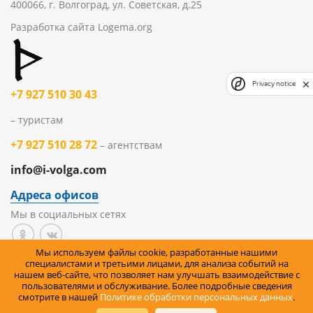
400066, г. Волгоград, ул. Советская, д.25
Разработка сайта
Logema.org
Privacy notice
+7 927 510 30 43
– туристам
+7 927 510 28 72
– агентствам
info@i-volga.com
Адреса офисов
Мы в социальных сетях
Мы используем файлы cookie, разработанные нашими
Политика организации в отношении обработки
специалистами и третьими лицами, для анализа событий на
нашем веб-сайте, что позволяет нам улучшать взаимодействие с
персональных данных на сайте
пользователями и обслуживание. Более подробные сведения
смотрите в нашей
Политике обработки персональных данных
.
Правила возврата товара