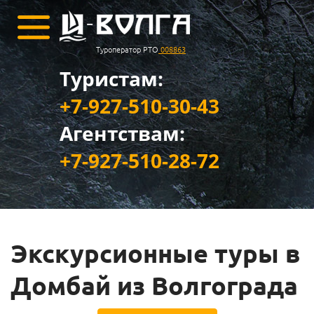
Туроператор РТО
008863
Туристам:
+7-927-510-30-43
Агентствам:
+7-927-510-28-72
Экскурсионные туры в
Домбай из Волгограда