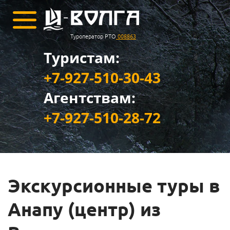
Туроператор РТО
008863
Туристам:
+7-927-510-30-43
Агентствам:
+7-927-510-28-72
Экскурсионные туры в
Анапу (центр) из