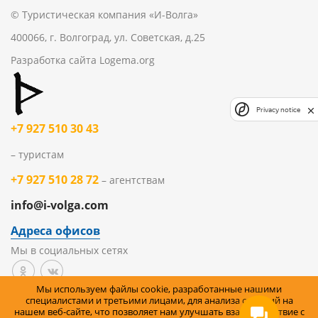
© Туристическая компания «И-Волга»
400066, г. Волгоград, ул. Советская, д.25
Разработка сайта
Logema.org
Privacy notice
+7 927 510 30 43
– туристам
+7 927 510 28 72
– агентствам
info@i-volga.com
Адреса офисов
Мы в социальных сетях
Мы используем файлы cookie, разработанные нашими
Политика организации в отношении обработки
специалистами и третьими лицами, для анализа событий на
нашем веб-сайте, что позволяет нам улучшать взаимодействие с