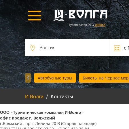
Туроператор РТО
008863
Автобусные туры
Билеты на Черное мор
И-Волга
Контакты
ООО «Туристическая компания И-Волга»
офис продаж г. Волжский
г.Волжский , пр-т Ленина 20 В (Старая площадь)
ТУРИСТАМ:
8 800 550 07 22
, +7 905 433 38 84