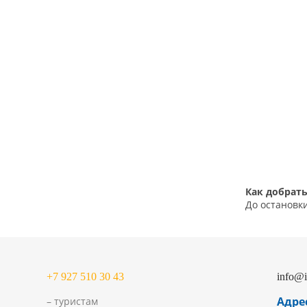
К
ак добрать
До остановки
+7 927 510 30 43
info@i
Адре
– туристам