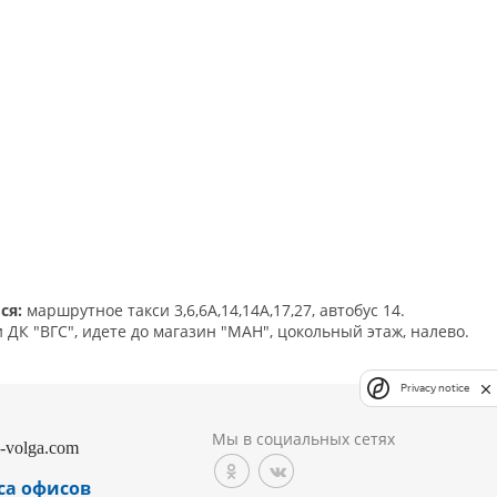
ся:
маршрутное такси 3,6,6А,14,14А,17,27, автобус 14.
 ДК "ВГС", идете до магазин "МАН", цокольный этаж, налево.
Privacy notice
Мы в социальных сетях
-volga.com
са офисов